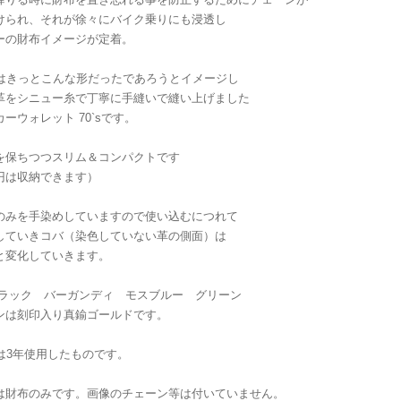
けられ、それが徐々にバイク乗りにも浸透し
ーの財布イメージが定着。
代はきっとこんな形だったであろうとイメージし
革をシニュー糸で丁寧に手縫いで縫い上げました
ーウォレット 70`sです。
を保ちつつスリム＆コンパクトです
円は収納できます）
のみを手染めしていますので使い込むにつれて
していきコバ（染色していない革の側面）は
と変化していきます。
ブラック バーガンディ モスブルー グリーン
ンは刻印入り真鍮ゴールドです。
2は3年使用したものです。
は財布のみです。画像のチェーン等は付いていません。