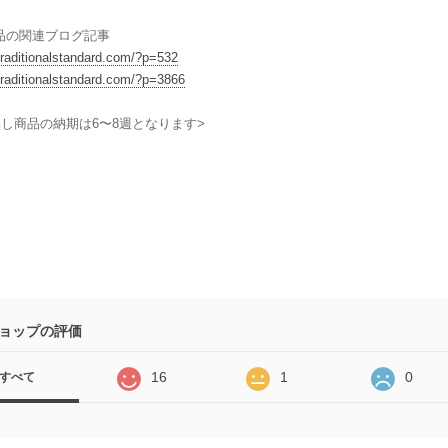
品の関連ブログ記事
/traditionalstandard.com/?p=532
/traditionalstandard.com/?p=3866
無し商品の納期は6〜8週となります>
ョップの評価
16
1
0
すべて