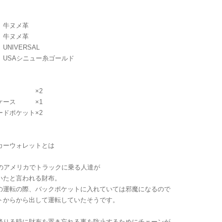
素材
装 牛ヌメ革
装 牛ヌメ革
具 UNIVERSAL
SAシニュー糸ゴールド
れ ×2
ケース ×1
ードポケット×2
カーウォレットとは
代のアメリカでトラックに乗る人達が
いたと言われる財布。
の運転の際、バックポケットに入れていては邪魔になるので
トからから出して運転していたそうです。
降りる時に財布を置き忘れる事を防止するためにチェーンが