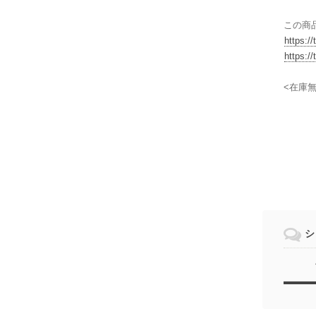
この商
https:/
https:/
<在庫
シ