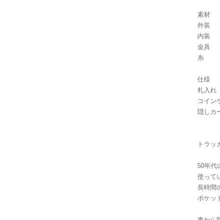
外
内
金
糸 U
仕様
札入
コイン
隠しカ
トラッ
50年
使って
長時間
ポケッ
車から