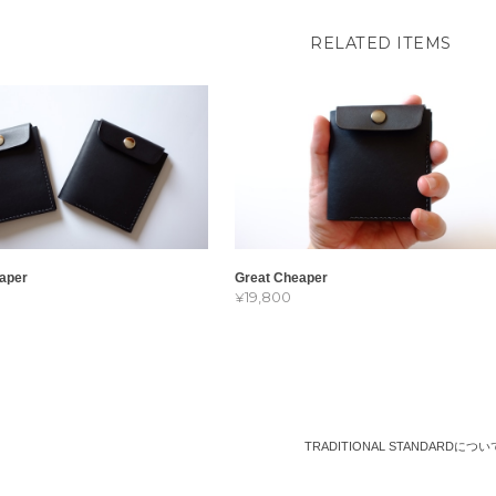
RELATED ITEMS
aper
Great Cheaper
¥19,800
TRADITIONAL STANDARDについ