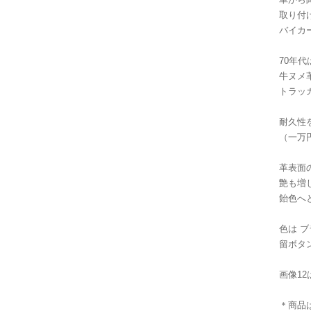
取り付
バイカ
70年
牛ヌメ
トラッカ
耐久性
（一万
革表面
艶も増
飴色へ
色は 
留ボタ
画像1
＊商品