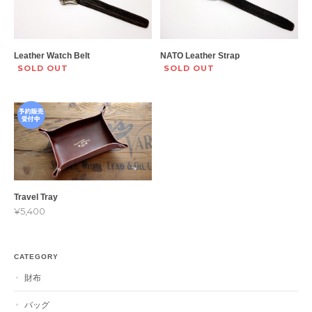
Leather Watch Belt
NATO Leather Strap
SOLD OUT
SOLD OUT
Travel Tray
¥5,400
CATEGORY
財布
バッグ