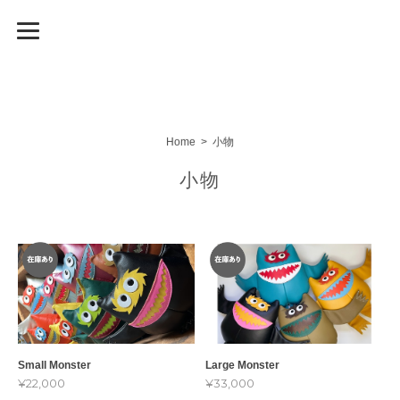
Home
小物
小物
Small Monster
Large Monster
¥22,000
¥33,000