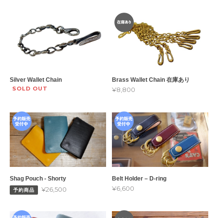
Silver Wallet Chain
Brass Wallet Chain 在庫あり
SOLD OUT
¥8,800
Shag Pouch - Shorty
Belt Holder – D-ring
¥6,600
¥26,500
予約商品